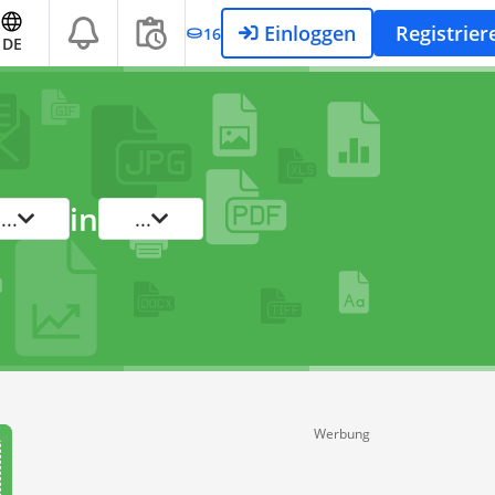
Einloggen
Registrier
16
DE
in
...
...
Werbung