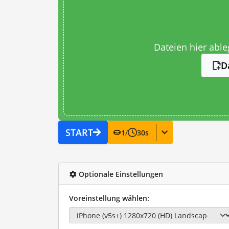
Dateien hier abl
D
START
1
/
30
s
Optionale Einstellungen
Voreinstellung wählen: