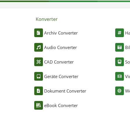
Konverter
Archiv Converter
Ha
Audio Converter
Bi
CAD Converter
So
Geräte Converter
Vi
Dokument Converter
We
eBook Converter